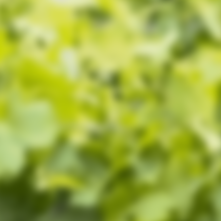
onta
inha conta
dos