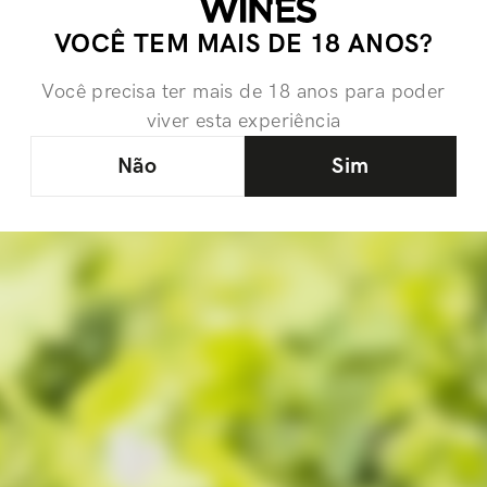
VOCÊ TEM MAIS DE 18 ANOS?
Você precisa ter mais de 18 anos para poder
viver esta experiência
Não
Sim
Inscreva-se na nossa newsle
Inscreva-se e fique por dentro das novidades e receba 10% d