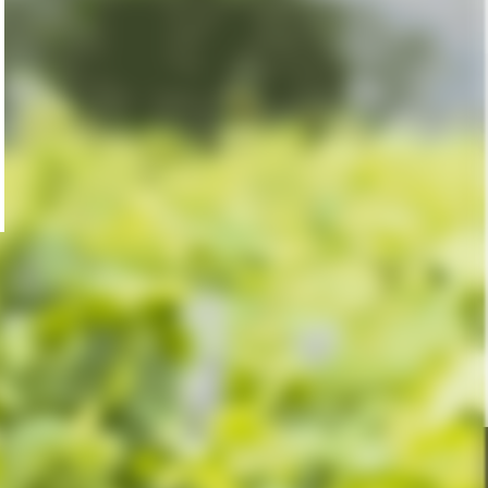
tter
e desconto!