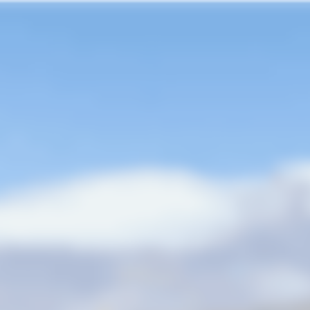
tes
Acessórios
first-look-out-inv-26
first-look-out-inv-26
nfelizmente, não encontramos nenhum resultado para sua busc
1 - Verifique se há algum erro de digitação
2 - Tente utilizar apenas uma palavra
3 - Utilize sinônimos ou termos mais genéricos
Voltar para a página principal