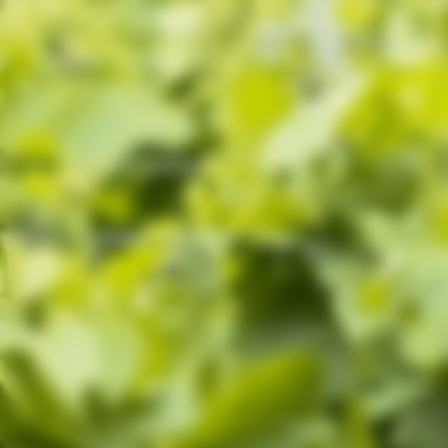
A Bischoff Wines
Ajuda e Suporte
Minha c
Sobre a marca
Central de Atendimento
Entrar / M
Trabalhe Conosco
Trocas e devoluções
Meus pedi
Dicas de conservação
Termos de Uso
Política de Privacidade