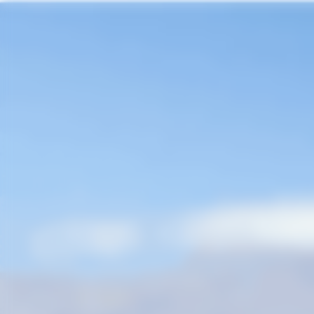
Termos mais buscados
1
º
espumante
Todos os produtos
Vinhos
Espuman
New
I